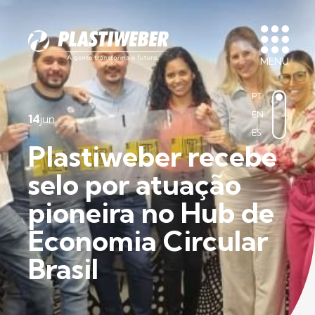
MENU
PT
EN
14
jun
ES
Plastiweber recebe
selo por atuação
pioneira no Hub de
Economia Circular
Brasil