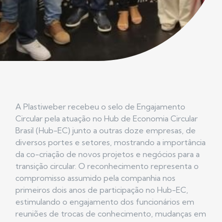
A Plastiweber recebeu o selo de Engajamento
Circular pela atuação no Hub de Economia Circular
Brasil (Hub-EC) junto a outras doze empresas, de
diversos portes e setores, mostrando a importância
da co-criação de novos projetos e negócios para a
transição circular. O reconhecimento representa o
compromisso assumido pela companhia nos
primeiros dois anos de participação no Hub-EC,
estimulando o engajamento dos funcionários em
reuniões de trocas de conhecimento, mudanças em